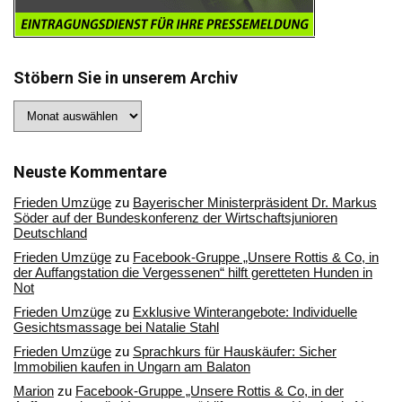
Stöbern Sie in unserem Archiv
Stöbern
Sie
in
unserem
Archiv
Neuste Kommentare
Frieden Umzüge
zu
Bayerischer Ministerpräsident Dr. Markus
Söder auf der Bundeskonferenz der Wirtschaftsjunioren
Deutschland
Frieden Umzüge
zu
Facebook-Gruppe „Unsere Rottis & Co, in
der Auffangstation die Vergessenen“ hilft geretteten Hunden in
Not
Frieden Umzüge
zu
Exklusive Winterangebote: Individuelle
Gesichtsmassage bei Natalie Stahl
Frieden Umzüge
zu
Sprachkurs für Hauskäufer: Sicher
Immobilien kaufen in Ungarn am Balaton
Marion
zu
Facebook-Gruppe „Unsere Rottis & Co, in der