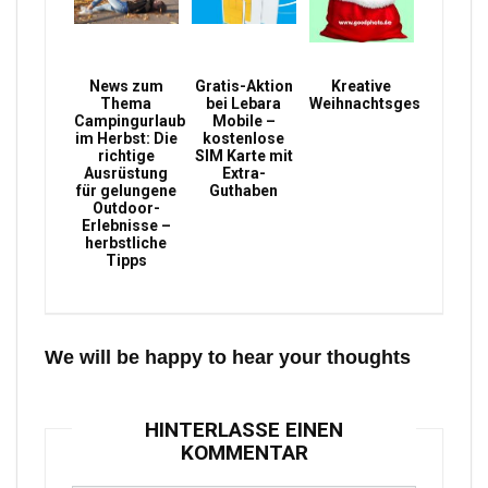
News zum
Gratis-Aktion
Kreative
Thema
bei Lebara
Weihnachtsgeschenke
Campingurlaub
Mobile –
im Herbst: Die
kostenlose
richtige
SIM Karte mit
Ausrüstung
Extra-
für gelungene
Guthaben
Outdoor-
Erlebnisse –
herbstliche
Tipps
We will be happy to hear your thoughts
HINTERLASSE EINEN
KOMMENTAR