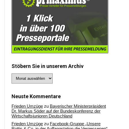
Stöbern Sie in unserem Archiv
Stöbern
Sie
in
unserem
Archiv
Neuste Kommentare
Frieden Umzüge
zu
Bayerischer Ministerpräsident
Dr. Markus Söder auf der Bundeskonferenz der
Wirtschaftsjunioren Deutschland
Frieden Umzüge
zu
Facebook-Gruppe „Unsere
Rottis & Co, in der Auffangstation die Vergessenen“