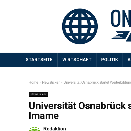
STARTSEITE
WIRTSCHAFT
POLITIK
A
Home
»
Newsticker
»
Universität Osnabrück startet Weiterbildu
Newsticker
Universität Osnabrück s
Imame
Redaktion