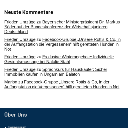
in
unserem
Archiv
Neuste Kommentare
Frieden Umzüge
zu
Bayerischer Ministerpräsident Dr. Markus
Söder auf der Bundeskonferenz der Wirtschaftsjunioren
Deutschland
Frieden Umzüge
zu
Facebook-Gruppe „Unsere Rottis & Co, in
der Auffangstation die Vergessenen“ hilft geretteten Hunden in
Not
Frieden Umzüge
zu
Exklusive Winterangebote: Individuelle
Gesichtsmassage bei Natalie Stahl
Frieden Umzüge
zu
Sprachkurs für Hauskäufer: Sicher
Immobilien kaufen in Ungarn am Balaton
Marion
zu
Facebook-Gruppe „Unsere Rottis & Co, in der
Auffangstation die Vergessenen“ hilft geretteten Hunden in Not
Über Uns
Impressum