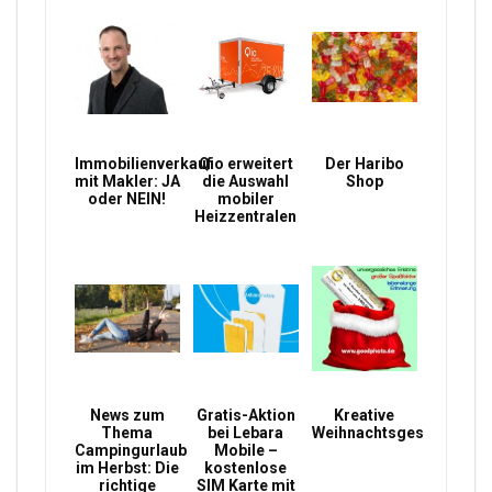
Immobilienverkauf
Qio erweitert
Der Haribo
mit Makler: JA
die Auswahl
Shop
oder NEIN!
mobiler
Heizzentralen
News zum
Gratis-Aktion
Kreative
Thema
bei Lebara
Weihnachtsgeschenke
Campingurlaub
Mobile –
im Herbst: Die
kostenlose
richtige
SIM Karte mit