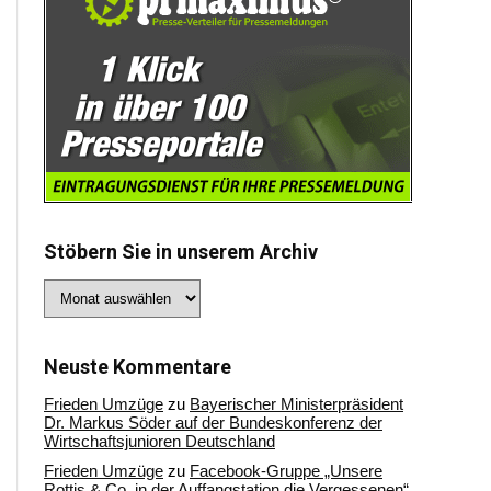
Stöbern Sie in unserem Archiv
Stöbern
Sie
in
unserem
Archiv
Neuste Kommentare
Frieden Umzüge
zu
Bayerischer Ministerpräsident
Dr. Markus Söder auf der Bundeskonferenz der
Wirtschaftsjunioren Deutschland
Frieden Umzüge
zu
Facebook-Gruppe „Unsere
Rottis & Co, in der Auffangstation die Vergessenen“