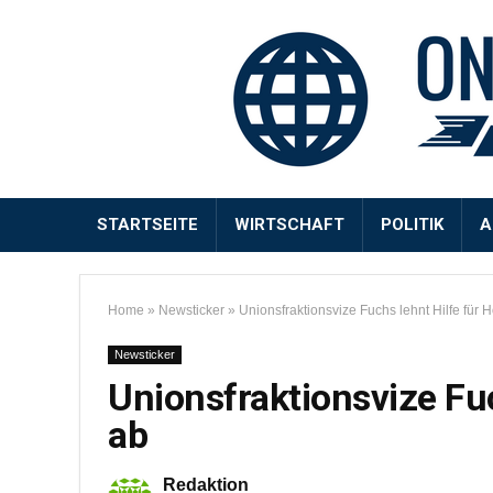
STARTSEITE
WIRTSCHAFT
POLITIK
A
Home
»
Newsticker
»
Unionsfraktionsvize Fuchs lehnt Hilfe für H
Newsticker
Unionsfraktionsvize Fuc
ab
Redaktion