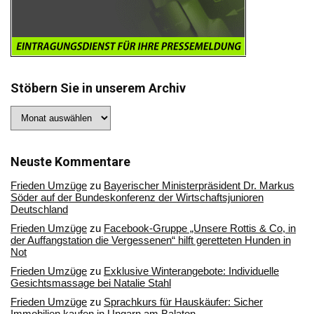
Stöbern Sie in unserem Archiv
Stöbern
Sie
in
unserem
Archiv
Neuste Kommentare
Frieden Umzüge
zu
Bayerischer Ministerpräsident Dr. Markus
Söder auf der Bundeskonferenz der Wirtschaftsjunioren
Deutschland
Frieden Umzüge
zu
Facebook-Gruppe „Unsere Rottis & Co, in
der Auffangstation die Vergessenen“ hilft geretteten Hunden in
Not
Frieden Umzüge
zu
Exklusive Winterangebote: Individuelle
Gesichtsmassage bei Natalie Stahl
Frieden Umzüge
zu
Sprachkurs für Hauskäufer: Sicher
Immobilien kaufen in Ungarn am Balaton