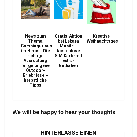
News zum
Gratis-Aktion
Kreative
Thema
bei Lebara
Weihnachtsgeschenke
Campingurlaub
Mobile –
im Herbst: Die
kostenlose
richtige
SIM Karte mit
Ausrüstung
Extra-
für gelungene
Guthaben
Outdoor-
Erlebnisse –
herbstliche
Tipps
We will be happy to hear your thoughts
HINTERLASSE EINEN