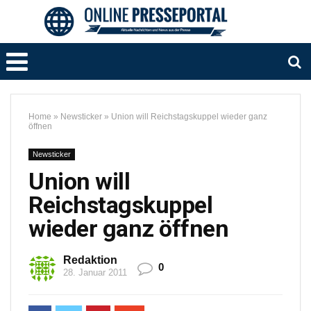
Home
»
Newsticker
»
Union will Reichstagskuppel wieder ganz
öffnen
Newsticker
Union will
Reichstagskuppel
wieder ganz öffnen
Redaktion
0
28. Januar 2011