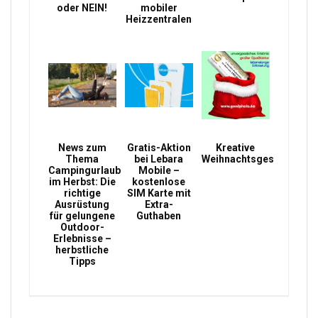
oder NEIN!
mobiler
Heizzentralen
News zum
Gratis-Aktion
Kreative
Thema
bei Lebara
Weihnachtsgeschenke
Campingurlaub
Mobile –
im Herbst: Die
kostenlose
richtige
SIM Karte mit
Ausrüstung
Extra-
für gelungene
Guthaben
Outdoor-
Erlebnisse –
herbstliche
Tipps