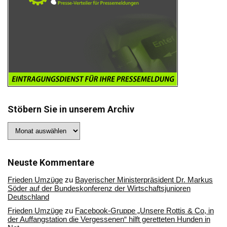
Stöbern Sie in unserem Archiv
Stöbern
Sie
in
unserem
Archiv
Neuste Kommentare
Frieden Umzüge
zu
Bayerischer Ministerpräsident Dr. Markus
Söder auf der Bundeskonferenz der Wirtschaftsjunioren
Deutschland
Frieden Umzüge
zu
Facebook-Gruppe „Unsere Rottis & Co, in
der Auffangstation die Vergessenen“ hilft geretteten Hunden in