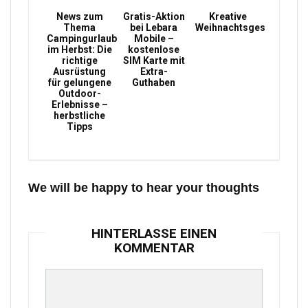
News zum
Gratis-Aktion
Kreative
Thema
bei Lebara
Weihnachtsgeschenke
Campingurlaub
Mobile –
im Herbst: Die
kostenlose
richtige
SIM Karte mit
Ausrüstung
Extra-
für gelungene
Guthaben
Outdoor-
Erlebnisse –
herbstliche
Tipps
We will be happy to hear your thoughts
HINTERLASSE EINEN
KOMMENTAR