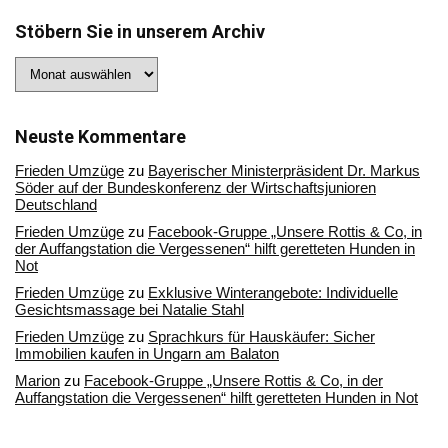
Stöbern Sie in unserem Archiv
Stöbern
Sie
in
unserem
Archiv
Neuste Kommentare
Frieden Umzüge
zu
Bayerischer Ministerpräsident Dr. Markus
Söder auf der Bundeskonferenz der Wirtschaftsjunioren
Deutschland
Frieden Umzüge
zu
Facebook-Gruppe „Unsere Rottis & Co, in
der Auffangstation die Vergessenen“ hilft geretteten Hunden in
Not
Frieden Umzüge
zu
Exklusive Winterangebote: Individuelle
Gesichtsmassage bei Natalie Stahl
Frieden Umzüge
zu
Sprachkurs für Hauskäufer: Sicher
Immobilien kaufen in Ungarn am Balaton
Marion
zu
Facebook-Gruppe „Unsere Rottis & Co, in der
Auffangstation die Vergessenen“ hilft geretteten Hunden in Not