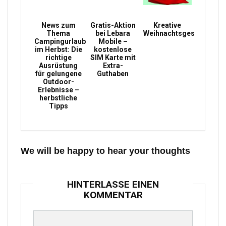
News zum
Gratis-Aktion
Kreative
Thema
bei Lebara
Weihnachtsgeschenke
Campingurlaub
Mobile –
im Herbst: Die
kostenlose
richtige
SIM Karte mit
Ausrüstung
Extra-
für gelungene
Guthaben
Outdoor-
Erlebnisse –
herbstliche
Tipps
We will be happy to hear your thoughts
HINTERLASSE EINEN
KOMMENTAR