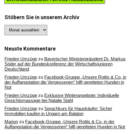
Stöbern Sie in unserem Archiv
Stöbern
Sie
in
unserem
Archiv
Neuste Kommentare
Frieden Umzüge
zu
Bayerischer Ministerpräsident Dr. Markus
Söder auf der Bundeskonferenz der Wirtschaftsjunioren
Deutschland
Frieden Umzüge
zu
Facebook-Gruppe „Unsere Rottis & Co, in
der Auffangstation die Vergessenen“ hilft geretteten Hunden in
Not
Frieden Umzüge
zu
Exklusive Winterangebote: Individuelle
Gesichtsmassage bei Natalie Stahl
Frieden Umzüge
zu
Sprachkurs für Hauskäufer: Sicher
Immobilien kaufen in Ungarn am Balaton
Marion
zu
Facebook-Gruppe „Unsere Rottis & Co, in der
Auffangstation die Vergessenen“ hilft geretteten Hunden in Not