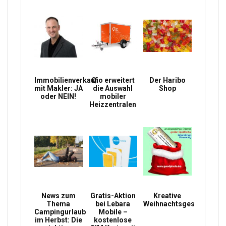
Immobilienverkauf
Qio erweitert
Der Haribo
mit Makler: JA
die Auswahl
Shop
oder NEIN!
mobiler
Heizzentralen
News zum
Gratis-Aktion
Kreative
Thema
bei Lebara
Weihnachtsgeschenke
Campingurlaub
Mobile –
im Herbst: Die
kostenlose