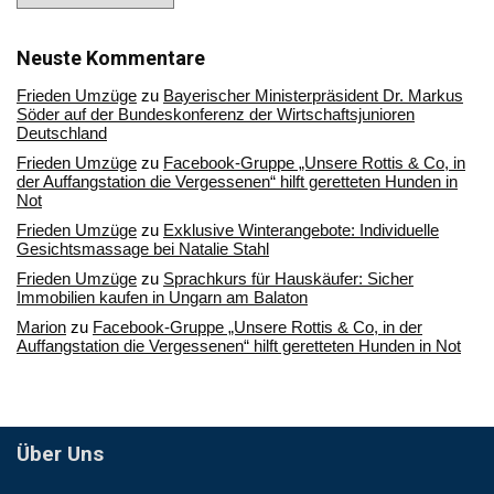
in
unserem
Archiv
Neuste Kommentare
Frieden Umzüge
zu
Bayerischer Ministerpräsident Dr. Markus
Söder auf der Bundeskonferenz der Wirtschaftsjunioren
Deutschland
Frieden Umzüge
zu
Facebook-Gruppe „Unsere Rottis & Co, in
der Auffangstation die Vergessenen“ hilft geretteten Hunden in
Not
Frieden Umzüge
zu
Exklusive Winterangebote: Individuelle
Gesichtsmassage bei Natalie Stahl
Frieden Umzüge
zu
Sprachkurs für Hauskäufer: Sicher
Immobilien kaufen in Ungarn am Balaton
Marion
zu
Facebook-Gruppe „Unsere Rottis & Co, in der
Auffangstation die Vergessenen“ hilft geretteten Hunden in Not
Über Uns