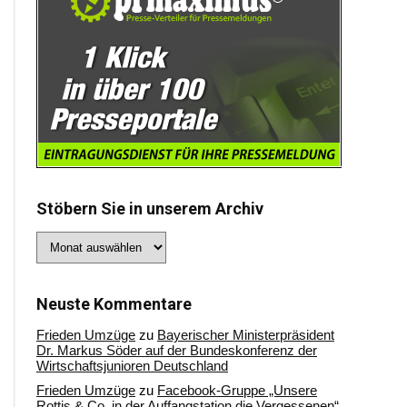
Stöbern Sie in unserem Archiv
Stöbern
Sie
in
unserem
Archiv
Neuste Kommentare
Frieden Umzüge
zu
Bayerischer Ministerpräsident
Dr. Markus Söder auf der Bundeskonferenz der
Wirtschaftsjunioren Deutschland
Frieden Umzüge
zu
Facebook-Gruppe „Unsere
Rottis & Co, in der Auffangstation die Vergessenen“