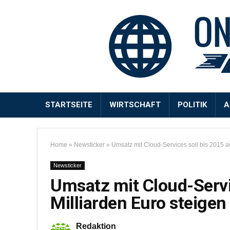
STARTSEITE
WIRTSCHAFT
POLITIK
A
Home
»
Newsticker
»
Umsatz mit Cloud-Services soll bis 2015 au
Newsticker
Umsatz mit Cloud-Servic
Milliarden Euro steigen
Redaktion