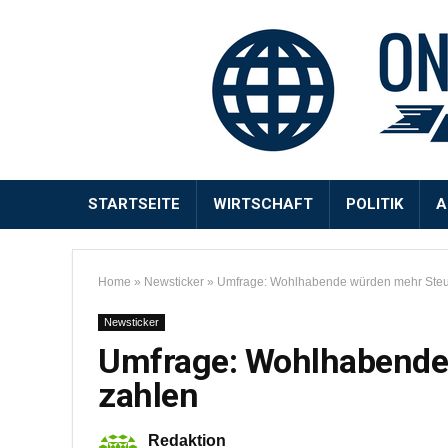
STARTSEITE
WIRTSCHAFT
POLITIK
A
Home
»
Newsticker
»
Umfrage: Wohlhabende würden mehr Steu
Newsticker
Umfrage: Wohlhabende
zahlen
Redaktion