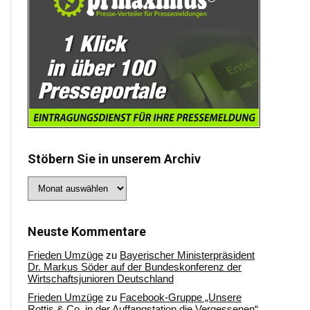
Stöbern Sie in unserem Archiv
Stöbern
Sie
in
unserem
Archiv
Neuste Kommentare
Frieden Umzüge
zu
Bayerischer Ministerpräsident
Dr. Markus Söder auf der Bundeskonferenz der
Wirtschaftsjunioren Deutschland
Frieden Umzüge
zu
Facebook-Gruppe „Unsere
Rottis & Co, in der Auffangstation die Vergessenen“