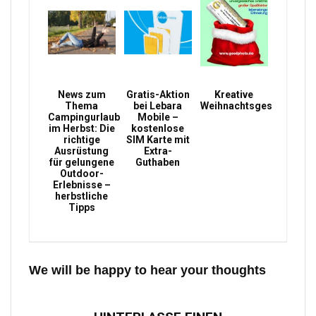
News zum
Gratis-Aktion
Kreative
Thema
bei Lebara
Weihnachtsgeschenke
Campingurlaub
Mobile –
im Herbst: Die
kostenlose
richtige
SIM Karte mit
Ausrüstung
Extra-
für gelungene
Guthaben
Outdoor-
Erlebnisse –
herbstliche
Tipps
We will be happy to hear your thoughts