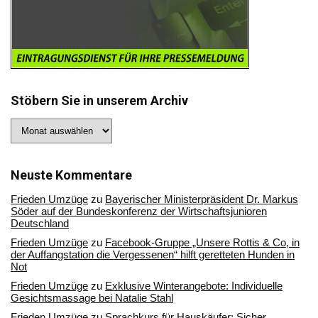
Stöbern Sie in unserem Archiv
Stöbern
Sie
in
unserem
Archiv
Neuste Kommentare
Frieden Umzüge
zu
Bayerischer Ministerpräsident Dr. Markus
Söder auf der Bundeskonferenz der Wirtschaftsjunioren
Deutschland
Frieden Umzüge
zu
Facebook-Gruppe „Unsere Rottis & Co, in
der Auffangstation die Vergessenen“ hilft geretteten Hunden in
Not
Frieden Umzüge
zu
Exklusive Winterangebote: Individuelle
Gesichtsmassage bei Natalie Stahl
Frieden Umzüge
zu
Sprachkurs für Hauskäufer: Sicher