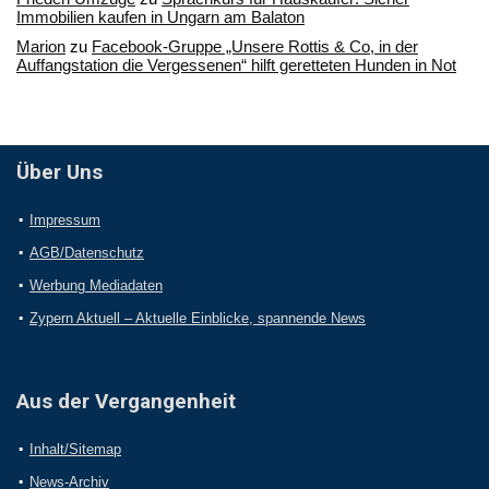
Immobilien kaufen in Ungarn am Balaton
Marion
zu
Facebook-Gruppe „Unsere Rottis & Co, in der
Auffangstation die Vergessenen“ hilft geretteten Hunden in Not
Über Uns
Impressum
AGB/Datenschutz
Werbung Mediadaten
Zypern Aktuell – Aktuelle Einblicke, spannende News
Aus der Vergangenheit
Inhalt/Sitemap
News-Archiv