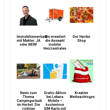
Immobilienverkauf
Qio erweitert
Der Haribo
mit Makler: JA
die Auswahl
Shop
oder NEIN!
mobiler
Heizzentralen
News zum
Gratis-Aktion
Kreative
Thema
bei Lebara
Weihnachtsgeschenke
Campingurlaub
Mobile –
im Herbst: Die
kostenlose
richtige
SIM Karte mit