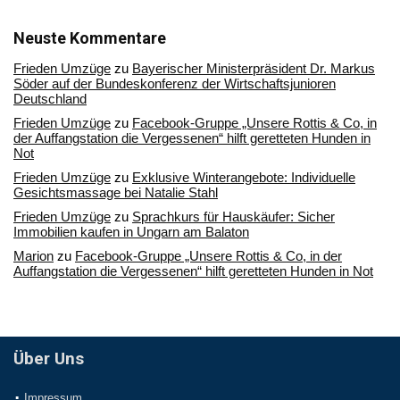
in
unserem
Archiv
Neuste Kommentare
Frieden Umzüge
zu
Bayerischer Ministerpräsident Dr. Markus
Söder auf der Bundeskonferenz der Wirtschaftsjunioren
Deutschland
Frieden Umzüge
zu
Facebook-Gruppe „Unsere Rottis & Co, in
der Auffangstation die Vergessenen“ hilft geretteten Hunden in
Not
Frieden Umzüge
zu
Exklusive Winterangebote: Individuelle
Gesichtsmassage bei Natalie Stahl
Frieden Umzüge
zu
Sprachkurs für Hauskäufer: Sicher
Immobilien kaufen in Ungarn am Balaton
Marion
zu
Facebook-Gruppe „Unsere Rottis & Co, in der
Auffangstation die Vergessenen“ hilft geretteten Hunden in Not
Über Uns
Impressum