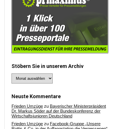
Stöbern Sie in unserem Archiv
Stöbern
Sie
in
unserem
Archiv
Neuste Kommentare
Frieden Umzüge
zu
Bayerischer Ministerpräsident
Dr. Markus Söder auf der Bundeskonferenz der
Wirtschaftsjunioren Deutschland
Frieden Umzüge
zu
Facebook-Gruppe „Unsere
Rottis & Co, in der Auffangstation die Vergessenen“