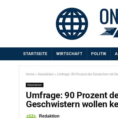
STARTSEITE
WIRTSCHAFT
POLITIK
A
Home
»
Newsticker
»
Umfrage: 90 Prozent der Deutschen mit Ge
Newsticker
Umfrage: 90 Prozent d
Geschwistern wollen ke
Redaktion