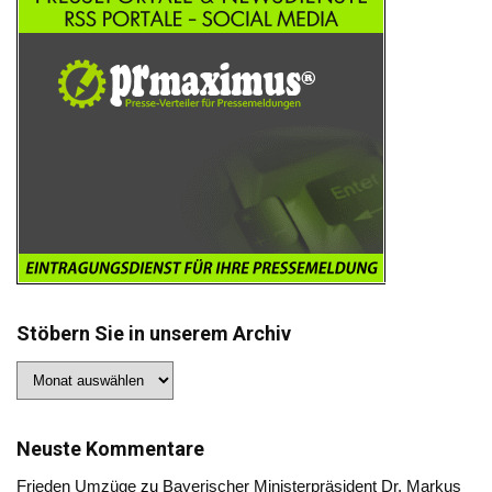
Stöbern Sie in unserem Archiv
Stöbern
Sie
in
unserem
Archiv
Neuste Kommentare
Frieden Umzüge
zu
Bayerischer Ministerpräsident Dr. Markus