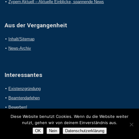
Zypern Aktuell – Aktuelle Einblicke, spannende News
Aus der Vergangenheit
Inhalt/Sitemap
News-Archiv
Interessantes
Existenzgründung
Beamtendarlehen
Bewerben!
Diese Website benutzt Cookies. Wenn du die Website weiter
nutzt, gehen wir von deinem Einverständnis aus.
OK
Nein
Datenschutzerklärung
2017 Online-Presseportal.com. Alle Rechte vorbehalten.