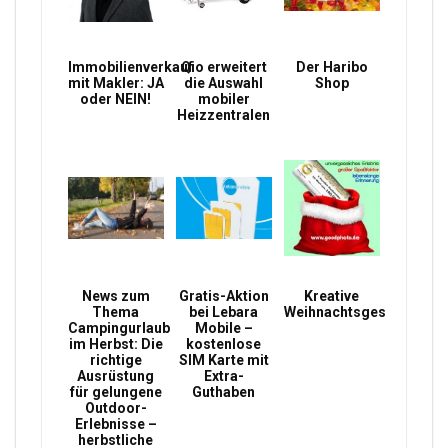
Immobilienverkauf
Qio erweitert
Der Haribo
mit Makler: JA
die Auswahl
Shop
oder NEIN!
mobiler
Heizzentralen
News zum
Gratis-Aktion
Kreative
Thema
bei Lebara
Weihnachtsgeschenke
Campingurlaub
Mobile –
im Herbst: Die
kostenlose
richtige
SIM Karte mit
Ausrüstung
Extra-
für gelungene
Guthaben
Outdoor-
Erlebnisse –
herbstliche