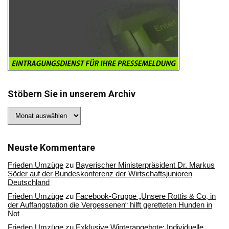
Stöbern Sie in unserem Archiv
Stöbern
Sie
in
unserem
Archiv
Neuste Kommentare
Frieden Umzüge
zu
Bayerischer Ministerpräsident Dr. Markus
Söder auf der Bundeskonferenz der Wirtschaftsjunioren
Deutschland
Frieden Umzüge
zu
Facebook-Gruppe „Unsere Rottis & Co, in
der Auffangstation die Vergessenen“ hilft geretteten Hunden in
Not
Frieden Umzüge
zu
Exklusive Winterangebote: Individuelle