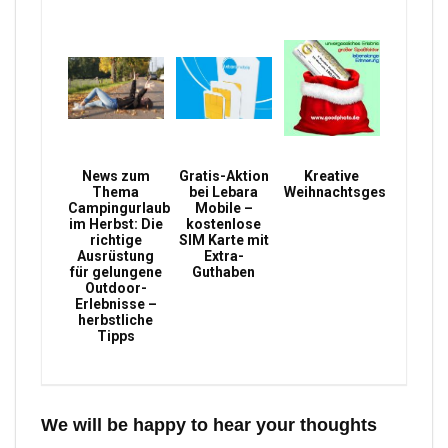
News zum
Gratis-Aktion
Kreative
Thema
bei Lebara
Weihnachtsgeschenke
Campingurlaub
Mobile –
im Herbst: Die
kostenlose
richtige
SIM Karte mit
Ausrüstung
Extra-
für gelungene
Guthaben
Outdoor-
Erlebnisse –
herbstliche
Tipps
We will be happy to hear your thoughts