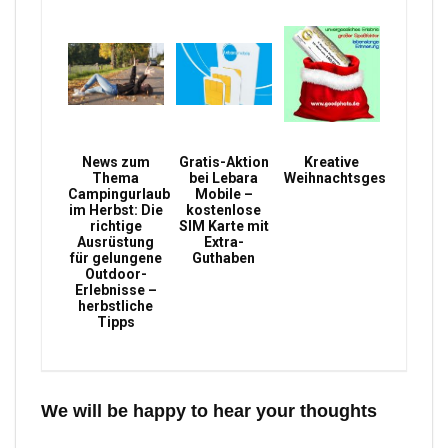
News zum
Gratis-Aktion
Kreative
Thema
bei Lebara
Weihnachtsgeschenke
Campingurlaub
Mobile –
im Herbst: Die
kostenlose
richtige
SIM Karte mit
Ausrüstung
Extra-
für gelungene
Guthaben
Outdoor-
Erlebnisse –
herbstliche
Tipps
We will be happy to hear your thoughts