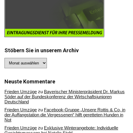
Stöbern Sie in unserem Archiv
Stöbern
Sie
in
unserem
Archiv
Neuste Kommentare
Frieden Umzüge
zu
Bayerischer Ministerpräsident Dr. Markus
Söder auf der Bundeskonferenz der Wirtschaftsjunioren
Deutschland
Frieden Umzüge
zu
Facebook-Gruppe „Unsere Rottis & Co, in
der Auffangstation die Vergessenen“ hilft geretteten Hunden in
Not
Frieden Umzüge
zu
Exklusive Winterangebote: Individuelle
Gesichtsmassage bei Natalie Stahl