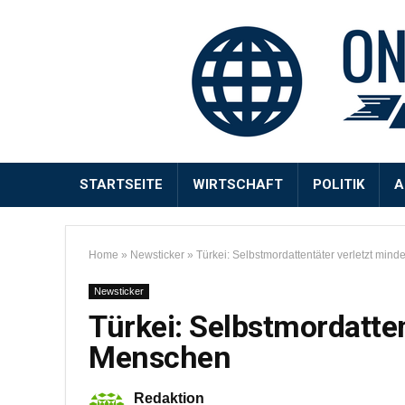
STARTSEITE
WIRTSCHAFT
POLITIK
A
Home
»
Newsticker
»
Türkei: Selbstmordattentäter verletzt min
Newsticker
Türkei: Selbstmordatte
Menschen
Redaktion