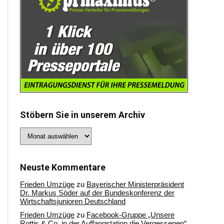
Stöbern Sie in unserem Archiv
Stöbern
Sie
in
unserem
Archiv
Neuste Kommentare
Frieden Umzüge
zu
Bayerischer Ministerpräsident
Dr. Markus Söder auf der Bundeskonferenz der
Wirtschaftsjunioren Deutschland
Frieden Umzüge
zu
Facebook-Gruppe „Unsere
Rottis & Co, in der Auffangstation die Vergessenen“