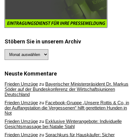
Stöbern Sie in unserem Archiv
Stöbern
Sie
in
unserem
Archiv
Neuste Kommentare
Frieden Umzüge
zu
Bayerischer Ministerpräsident Dr. Markus
Söder auf der Bundeskonferenz der Wirtschaftsjunioren
Deutschland
Frieden Umzüge
zu
Facebook-Gruppe „Unsere Rottis & Co, in
der Auffangstation die Vergessenen“ hilft geretteten Hunden in
Not
Frieden Umzüge
zu
Exklusive Winterangebote: Individuelle
Gesichtsmassage bei Natalie Stahl
Frieden Umzüge
zu
Sprachkurs für Hauskäufer: Sicher