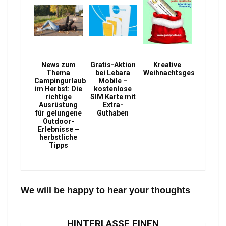
News zum
Gratis-Aktion
Kreative
Thema
bei Lebara
Weihnachtsgeschenke
Campingurlaub
Mobile –
im Herbst: Die
kostenlose
richtige
SIM Karte mit
Ausrüstung
Extra-
für gelungene
Guthaben
Outdoor-
Erlebnisse –
herbstliche
Tipps
We will be happy to hear your thoughts
HINTERLASSE EINEN