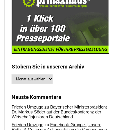
Stöbern Sie in unserem Archiv
Stöbern
Sie
in
unserem
Archiv
Neuste Kommentare
Frieden Umzüge
zu
Bayerischer Ministerpräsident
Dr. Markus Söder auf der Bundeskonferenz der
Wirtschaftsjunioren Deutschland
Frieden Umzüge
zu
Facebook-Gruppe „Unsere
Rottis & Co, in der Auffangstation die Vergessenen“