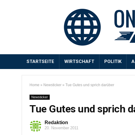
STARTSEITE
WIRTSCHAFT
POLITIK
A
Home
»
Newsticker
»
Tue Gutes und sprich darüber
Newsticker
Tue Gutes und sprich d
Redaktion
20. November 2011