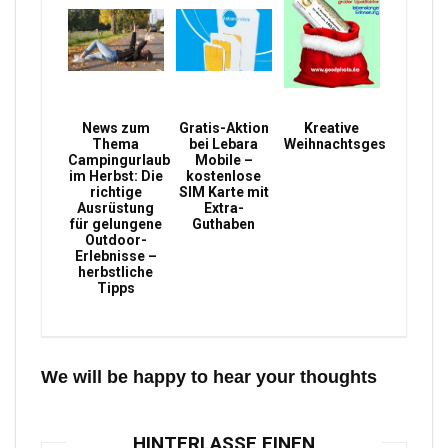
News zum
Gratis-Aktion
Kreative
Thema
bei Lebara
Weihnachtsgeschenke
Campingurlaub
Mobile –
im Herbst: Die
kostenlose
richtige
SIM Karte mit
Ausrüstung
Extra-
für gelungene
Guthaben
Outdoor-
Erlebnisse –
herbstliche
Tipps
We will be happy to hear your thoughts
HINTERLASSE EINEN