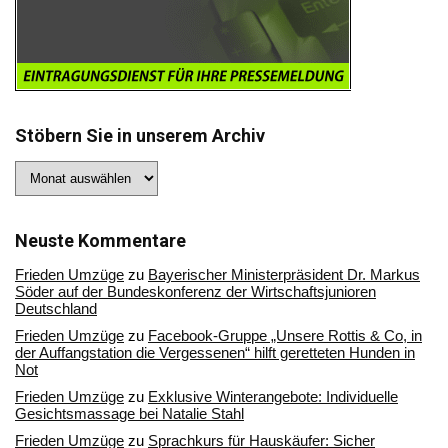
Stöbern Sie in unserem Archiv
Stöbern
Sie
in
unserem
Archiv
Neuste Kommentare
Frieden Umzüge
zu
Bayerischer Ministerpräsident Dr. Markus
Söder auf der Bundeskonferenz der Wirtschaftsjunioren
Deutschland
Frieden Umzüge
zu
Facebook-Gruppe „Unsere Rottis & Co, in
der Auffangstation die Vergessenen“ hilft geretteten Hunden in
Not
Frieden Umzüge
zu
Exklusive Winterangebote: Individuelle
Gesichtsmassage bei Natalie Stahl
Frieden Umzüge
zu
Sprachkurs für Hauskäufer: Sicher