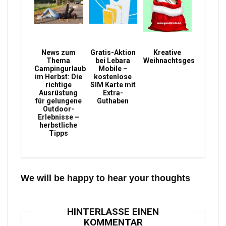
News zum
Gratis-Aktion
Kreative
Thema
bei Lebara
Weihnachtsgeschenke
Campingurlaub
Mobile –
im Herbst: Die
kostenlose
richtige
SIM Karte mit
Ausrüstung
Extra-
für gelungene
Guthaben
Outdoor-
Erlebnisse –
herbstliche
Tipps
We will be happy to hear your thoughts
HINTERLASSE EINEN
KOMMENTAR