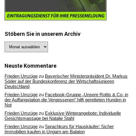
Stöbern Sie in unserem Archiv
Stöbern
Sie
in
unserem
Archiv
Neuste Kommentare
Frieden Umzüge
zu
Bayerischer Ministerpräsident Dr. Markus
Söder auf der Bundeskonferenz der Wirtschaftsjunioren
Deutschland
Frieden Umzüge
zu
Facebook-Gruppe „Unsere Rottis & Co, in
der Auffangstation die Vergessenen“ hilft geretteten Hunden in
Not
Frieden Umzüge
zu
Exklusive Winterangebote: Individuelle
Gesichtsmassage bei Natalie Stahl
Frieden Umzüge
zu
Sprachkurs für Hauskäufer: Sicher
Immobilien kaufen in Ungarn am Balaton