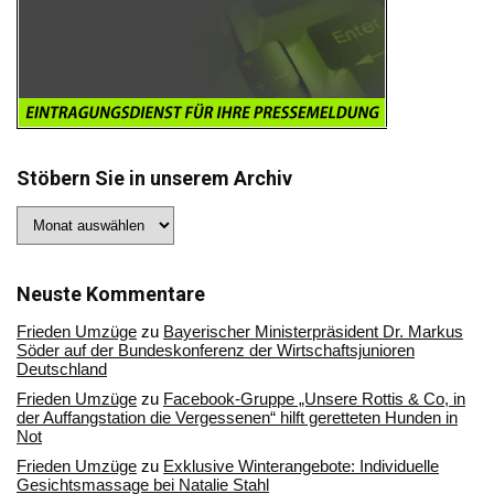
Stöbern Sie in unserem Archiv
Stöbern
Sie
in
unserem
Archiv
Neuste Kommentare
Frieden Umzüge
zu
Bayerischer Ministerpräsident Dr. Markus
Söder auf der Bundeskonferenz der Wirtschaftsjunioren
Deutschland
Frieden Umzüge
zu
Facebook-Gruppe „Unsere Rottis & Co, in
der Auffangstation die Vergessenen“ hilft geretteten Hunden in
Not
Frieden Umzüge
zu
Exklusive Winterangebote: Individuelle
Gesichtsmassage bei Natalie Stahl