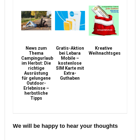
News zum
Gratis-Aktion
Kreative
Thema
bei Lebara
Weihnachtsgeschenke
Campingurlaub
Mobile –
im Herbst: Die
kostenlose
richtige
SIM Karte mit
Ausrüstung
Extra-
für gelungene
Guthaben
Outdoor-
Erlebnisse –
herbstliche
Tipps
We will be happy to hear your thoughts