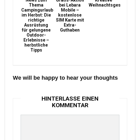
News zum
Gratis-Aktion
Kreative
Thema
bei Lebara
Weihnachtsgeschenke
Campingurlaub
Mobile –
im Herbst: Die
kostenlose
richtige
SIM Karte mit
Ausrüstung
Extra-
für gelungene
Guthaben
Outdoor-
Erlebnisse –
herbstliche
Tipps
We will be happy to hear your thoughts
HINTERLASSE EINEN
KOMMENTAR