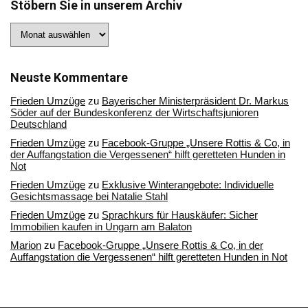
Stöbern Sie in unserem Archiv
Stöbern
Sie
in
unserem
Archiv
Neuste Kommentare
Frieden Umzüge
zu
Bayerischer Ministerpräsident Dr. Markus
Söder auf der Bundeskonferenz der Wirtschaftsjunioren
Deutschland
Frieden Umzüge
zu
Facebook-Gruppe „Unsere Rottis & Co, in
der Auffangstation die Vergessenen“ hilft geretteten Hunden in
Not
Frieden Umzüge
zu
Exklusive Winterangebote: Individuelle
Gesichtsmassage bei Natalie Stahl
Frieden Umzüge
zu
Sprachkurs für Hauskäufer: Sicher
Immobilien kaufen in Ungarn am Balaton
Marion
zu
Facebook-Gruppe „Unsere Rottis & Co, in der
Auffangstation die Vergessenen“ hilft geretteten Hunden in Not