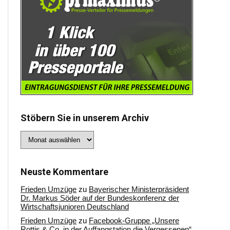
Stöbern Sie in unserem Archiv
Stöbern
Sie
in
unserem
Archiv
Neuste Kommentare
Frieden Umzüge
zu
Bayerischer Ministerpräsident
Dr. Markus Söder auf der Bundeskonferenz der
Wirtschaftsjunioren Deutschland
Frieden Umzüge
zu
Facebook-Gruppe „Unsere
Rottis & Co, in der Auffangstation die Vergessenen“