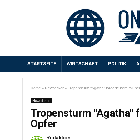
STARTSEITE
WIRTSCHAFT
POLITIK
A
Home
»
Newsticker
»
Tropensturm "Agatha" forderte bereits übe
Newsticker
Tropensturm "Agatha" f
Opfer
Redaktion