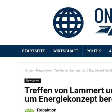
STARTSEITE
WIRTSCHAFT
POLITIK
A
Home
»
Newsticker
»
Treffen von Lammert und Kauder soll Ver
Newsticker
Treffen von Lammert u
um Energiekonzept ber
Redaktion