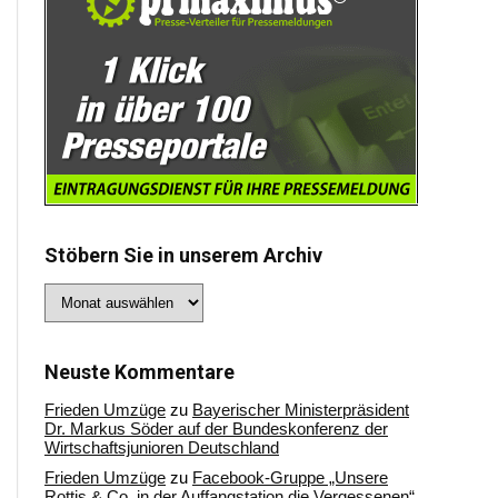
Stöbern Sie in unserem Archiv
Stöbern
Sie
in
unserem
Archiv
Neuste Kommentare
Frieden Umzüge
zu
Bayerischer Ministerpräsident
Dr. Markus Söder auf der Bundeskonferenz der
Wirtschaftsjunioren Deutschland
Frieden Umzüge
zu
Facebook-Gruppe „Unsere
Rottis & Co, in der Auffangstation die Vergessenen“