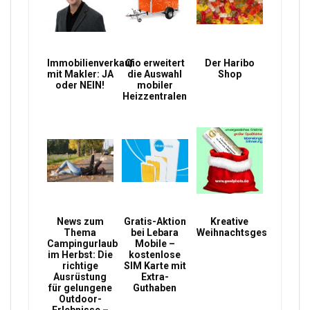
Immobilienverkauf
Qio erweitert
Der Haribo
mit Makler: JA
die Auswahl
Shop
oder NEIN!
mobiler
Heizzentralen
News zum
Gratis-Aktion
Kreative
Thema
bei Lebara
Weihnachtsgeschenke
Campingurlaub
Mobile –
im Herbst: Die
kostenlose
richtige
SIM Karte mit
Ausrüstung
Extra-
für gelungene
Guthaben
Outdoor-