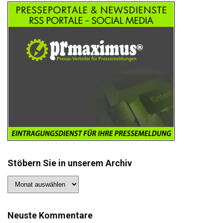
Stöbern Sie in unserem Archiv
Stöbern
Sie
in
unserem
Archiv
Neuste Kommentare