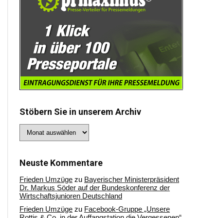
Stöbern Sie in unserem Archiv
Stöbern
Sie
in
unserem
Archiv
Neuste Kommentare
Frieden Umzüge
zu
Bayerischer Ministerpräsident
Dr. Markus Söder auf der Bundeskonferenz der
Wirtschaftsjunioren Deutschland
Frieden Umzüge
zu
Facebook-Gruppe „Unsere
Rottis & Co, in der Auffangstation die Vergessenen“