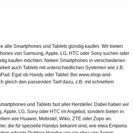
alle Smartphones und Tablets günstig kaufen. Wir bieten
tphones von Samsung, Apple, LG, HTC oder Sony suchen oder
nstig kaufen möchten. Neben Smartphones in verschiedenen
arkeit auch Tablets mit unterschiedlichen Systemen wie z.B.
iPad. Egal ob Handy oder Tablet: Bei www.shop-and-
 gleich den passenden Tarif dazu, z.B. mit schnellem
artphones und Tablets fast aller Hersteller. Dabei haben wir
g, Apple, LG, Sony oder HTC im Angebot, sondern bieten in
llern wie Huawei, Mobistel, Wiko, ZTE oder Zopo an.
er, die für spezielle Handys bekannt sind, wie etwa Emporia
ders robuste Outdoor-Handys wie sie etwa von Sonim