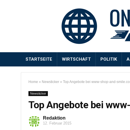
STARTSEITE
WIRTSCHAFT
POLITIK
A
Home
»
Newsticker
»
Top Angebote bei www-shop-and-smile.c
Newsticker
Top Angebote bei www
Redaktion
12. Februar 2015