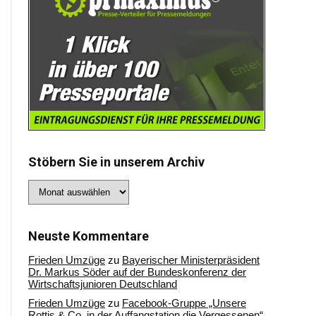
Stöbern Sie in unserem Archiv
Stöbern
Sie
in
unserem
Archiv
Neuste Kommentare
Frieden Umzüge
zu
Bayerischer Ministerpräsident
Dr. Markus Söder auf der Bundeskonferenz der
Wirtschaftsjunioren Deutschland
Frieden Umzüge
zu
Facebook-Gruppe „Unsere
Rottis & Co, in der Auffangstation die Vergessenen“