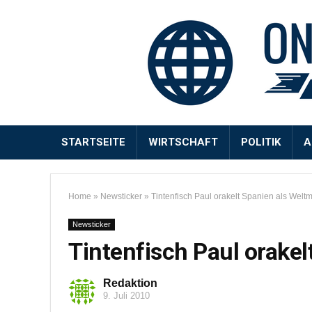
STARTSEITE
WIRTSCHAFT
POLITIK
A
Home
»
Newsticker
»
Tintenfisch Paul orakelt Spanien als Weltm
Newsticker
Tintenfisch Paul orakel
Redaktion
9. Juli 2010