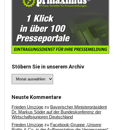
Stöbern Sie in unserem Archiv
Stöbern
Sie
in
unserem
Archiv
Neuste Kommentare
Frieden Umzüge
zu
Bayerischer Ministerpräsident
Dr. Markus Söder auf der Bundeskonferenz der
Wirtschaftsjunioren Deutschland
Frieden Umzüge
zu
Facebook-Gruppe „Unsere
Rottis & Co, in der Auffangstation die Vergessenen“