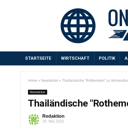
STARTSEITE
WIRTSCHAFT
POLITIK
A
Home
»
Newsticker
»
Thailändische "Rothemden" zu Verhandlun
Newsticker
Thailändische "Rothem
Redaktion
18. Mai 2010