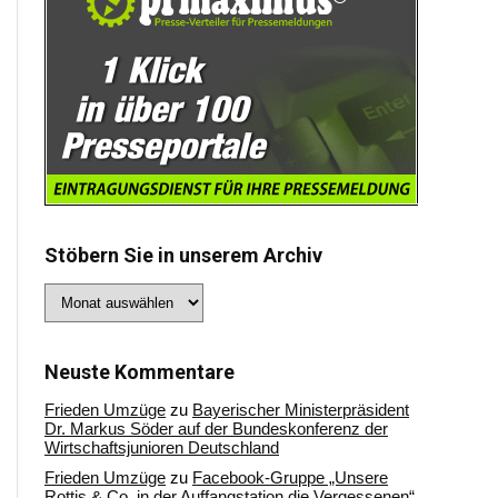
Stöbern Sie in unserem Archiv
Stöbern
Sie
in
unserem
Archiv
Neuste Kommentare
Frieden Umzüge
zu
Bayerischer Ministerpräsident
Dr. Markus Söder auf der Bundeskonferenz der
Wirtschaftsjunioren Deutschland
Frieden Umzüge
zu
Facebook-Gruppe „Unsere
Rottis & Co, in der Auffangstation die Vergessenen“