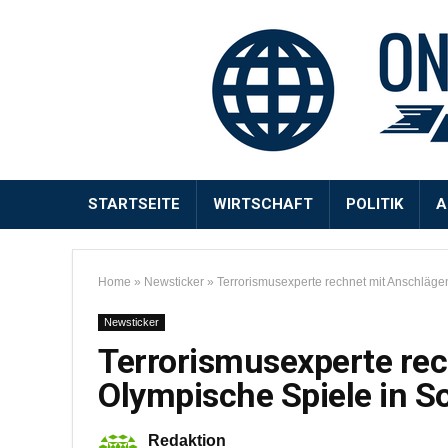
STARTSEITE
WIRTSCHAFT
POLITIK
A
Home
»
Newsticker
»
Terrorismusexperte rechnet mit Anschläge
Newsticker
Terrorismusexperte rec
Olympische Spiele in 
Redaktion