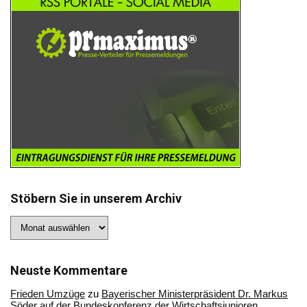
Stöbern Sie in unserem Archiv
Stöbern
Sie
in
unserem
Archiv
Neuste Kommentare
Frieden Umzüge
zu
Bayerischer Ministerpräsident Dr. Markus
Söder auf der Bundeskonferenz der Wirtschaftsjunioren