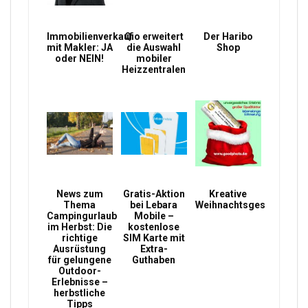
Immobilienverkauf
Qio erweitert
Der Haribo
mit Makler: JA
die Auswahl
Shop
oder NEIN!
mobiler
Heizzentralen
News zum
Gratis-Aktion
Kreative
Thema
bei Lebara
Weihnachtsgeschenke
Campingurlaub
Mobile –
im Herbst: Die
kostenlose
richtige
SIM Karte mit
Ausrüstung
Extra-
für gelungene
Guthaben
Outdoor-
Erlebnisse –
herbstliche
Tipps