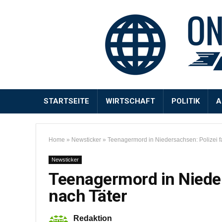
STARTSEITE
WIRTSCHAFT
POLITIK
A
Home
»
Newsticker
»
Teenagermord in Niedersachsen: Polizei f
Newsticker
Teenagermord in Nieder
nach Täter
Redaktion