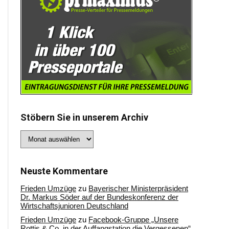
Stöbern Sie in unserem Archiv
Stöbern
Sie
in
unserem
Archiv
Neuste Kommentare
Frieden Umzüge
zu
Bayerischer Ministerpräsident
Dr. Markus Söder auf der Bundeskonferenz der
Wirtschaftsjunioren Deutschland
Frieden Umzüge
zu
Facebook-Gruppe „Unsere
Rottis & Co, in der Auffangstation die Vergessenen“