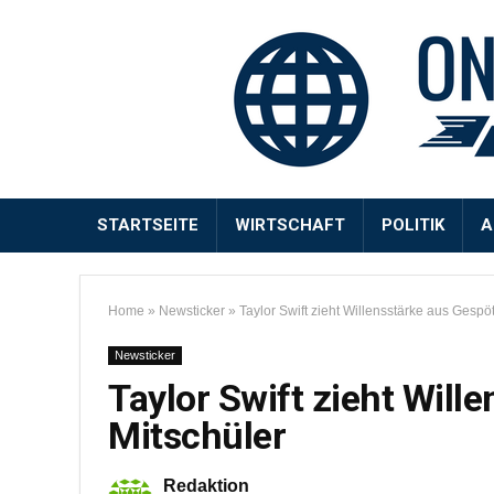
STARTSEITE
WIRTSCHAFT
POLITIK
A
Home
»
Newsticker
»
Taylor Swift zieht Willensstärke aus Gespöt
Newsticker
Taylor Swift zieht Will
Mitschüler
Redaktion