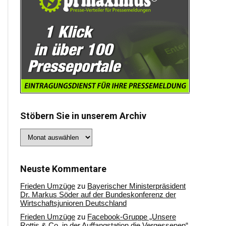
Stöbern Sie in unserem Archiv
Stöbern
Sie
in
unserem
Archiv
Neuste Kommentare
Frieden Umzüge
zu
Bayerischer Ministerpräsident
Dr. Markus Söder auf der Bundeskonferenz der
Wirtschaftsjunioren Deutschland
Frieden Umzüge
zu
Facebook-Gruppe „Unsere
Rottis & Co, in der Auffangstation die Vergessenen“