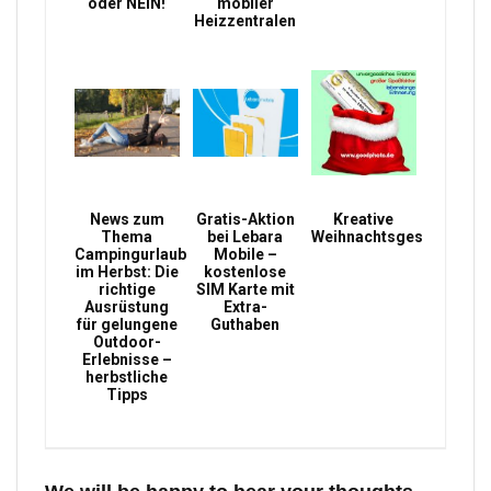
oder NEIN!
mobiler
Heizzentralen
News zum
Gratis-Aktion
Kreative
Thema
bei Lebara
Weihnachtsgeschenke
Campingurlaub
Mobile –
im Herbst: Die
kostenlose
richtige
SIM Karte mit
Ausrüstung
Extra-
für gelungene
Guthaben
Outdoor-
Erlebnisse –
herbstliche
Tipps