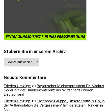
Stöbern Sie in unserem Archiv
Stöbern
Sie
in
unserem
Archiv
Neuste Kommentare
Frieden Umzüge
zu
Bayerischer Ministerpräsident Dr. Markus
Söder auf der Bundeskonferenz der Wirtschaftsjunioren
Deutschland
Frieden Umzüge
zu
Facebook-Gruppe „Unsere Rottis & Co, in
der Auffangstation die Vergessenen“ hilft geretteten Hunden in
Not