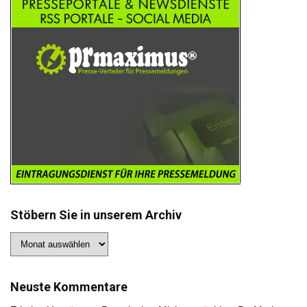
Stöbern Sie in unserem Archiv
Stöbern
Sie
in
unserem
Archiv
Neuste Kommentare