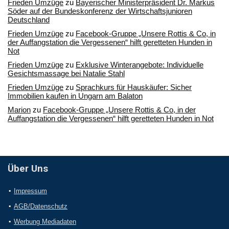
Frieden Umzüge
zu
Bayerischer Ministerpräsident Dr. Markus
Söder auf der Bundeskonferenz der Wirtschaftsjunioren
Deutschland
Frieden Umzüge
zu
Facebook-Gruppe „Unsere Rottis & Co, in
der Auffangstation die Vergessenen“ hilft geretteten Hunden in
Not
Frieden Umzüge
zu
Exklusive Winterangebote: Individuelle
Gesichtsmassage bei Natalie Stahl
Frieden Umzüge
zu
Sprachkurs für Hauskäufer: Sicher
Immobilien kaufen in Ungarn am Balaton
Marion
zu
Facebook-Gruppe „Unsere Rottis & Co, in der
Auffangstation die Vergessenen“ hilft geretteten Hunden in Not
Über Uns
Impressum
AGB/Datenschutz
Werbung Mediadaten