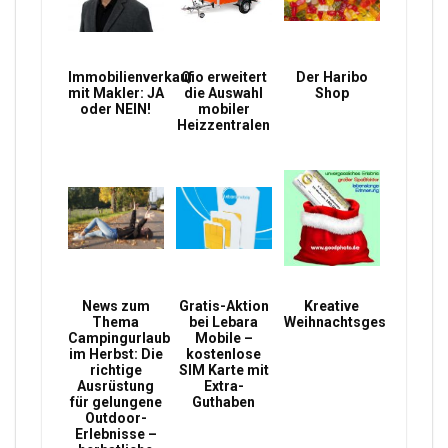
Immobilienverkauf
Qio erweitert
Der Haribo
mit Makler: JA
die Auswahl
Shop
oder NEIN!
mobiler
Heizzentralen
News zum
Gratis-Aktion
Kreative
Thema
bei Lebara
Weihnachtsgeschenke
Campingurlaub
Mobile –
im Herbst: Die
kostenlose
richtige
SIM Karte mit
Ausrüstung
Extra-
für gelungene
Guthaben
Outdoor-
Erlebnisse –