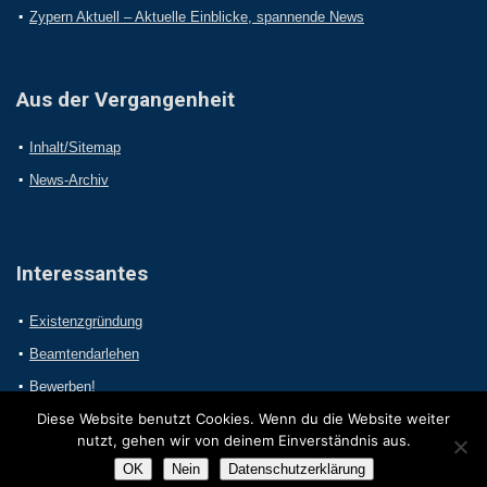
Zypern Aktuell – Aktuelle Einblicke, spannende News
Aus der Vergangenheit
Inhalt/Sitemap
News-Archiv
Interessantes
Existenzgründung
Beamtendarlehen
Bewerben!
Diese Website benutzt Cookies. Wenn du die Website weiter
nutzt, gehen wir von deinem Einverständnis aus.
OK
Nein
Datenschutzerklärung
2017 Online-Presseportal.com. Alle Rechte vorbehalten.