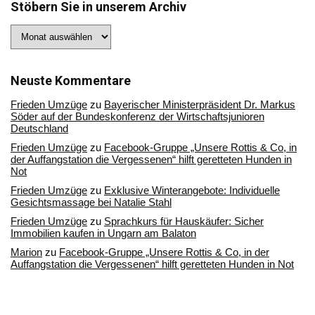
Stöbern Sie in unserem Archiv
Stöbern
Sie
in
unserem
Archiv
Neuste Kommentare
Frieden Umzüge
zu
Bayerischer Ministerpräsident Dr. Markus
Söder auf der Bundeskonferenz der Wirtschaftsjunioren
Deutschland
Frieden Umzüge
zu
Facebook-Gruppe „Unsere Rottis & Co, in
der Auffangstation die Vergessenen“ hilft geretteten Hunden in
Not
Frieden Umzüge
zu
Exklusive Winterangebote: Individuelle
Gesichtsmassage bei Natalie Stahl
Frieden Umzüge
zu
Sprachkurs für Hauskäufer: Sicher
Immobilien kaufen in Ungarn am Balaton
Marion
zu
Facebook-Gruppe „Unsere Rottis & Co, in der
Auffangstation die Vergessenen“ hilft geretteten Hunden in Not