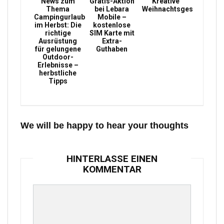
News zum
Gratis-Aktion
Kreative
Thema
bei Lebara
Weihnachtsgeschenke
Campingurlaub
Mobile –
im Herbst: Die
kostenlose
richtige
SIM Karte mit
Ausrüstung
Extra-
für gelungene
Guthaben
Outdoor-
Erlebnisse –
herbstliche
Tipps
We will be happy to hear your thoughts
HINTERLASSE EINEN
KOMMENTAR