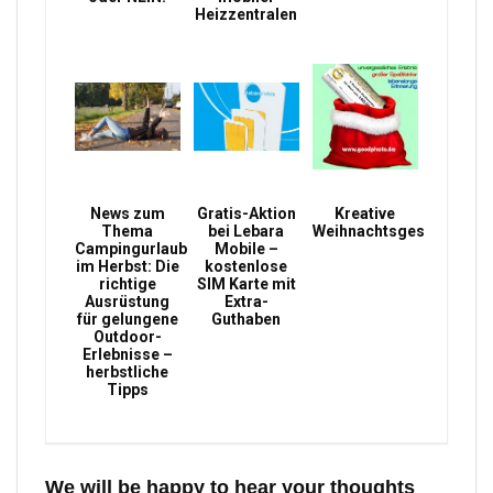
Heizzentralen
News zum
Gratis-Aktion
Kreative
Thema
bei Lebara
Weihnachtsgeschenke
Campingurlaub
Mobile –
im Herbst: Die
kostenlose
richtige
SIM Karte mit
Ausrüstung
Extra-
für gelungene
Guthaben
Outdoor-
Erlebnisse –
herbstliche
Tipps
We will be happy to hear your thoughts