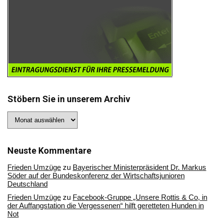
Stöbern Sie in unserem Archiv
Stöbern
Sie
in
unserem
Archiv
Neuste Kommentare
Frieden Umzüge
zu
Bayerischer Ministerpräsident Dr. Markus
Söder auf der Bundeskonferenz der Wirtschaftsjunioren
Deutschland
Frieden Umzüge
zu
Facebook-Gruppe „Unsere Rottis & Co, in
der Auffangstation die Vergessenen“ hilft geretteten Hunden in
Not