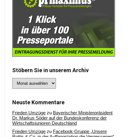
Stöbern Sie in unserem Archiv
Stöbern
Sie
in
unserem
Archiv
Neuste Kommentare
Frieden Umzüge
zu
Bayerischer Ministerpräsident
Dr. Markus Söder auf der Bundeskonferenz der
Wirtschaftsjunioren Deutschland
Frieden Umzüge
zu
Facebook-Gruppe „Unsere
Rottis & Co, in der Auffangstation die Vergessenen“