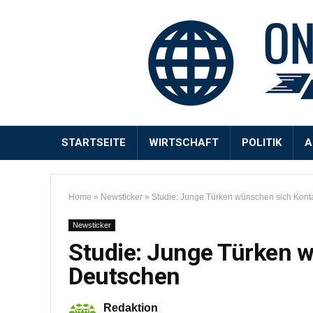
STARTSEITE
WIRTSCHAFT
POLITIK
A
Home
»
Newsticker
»
Studie: Junge Türken wünschen sich Kont
Newsticker
Studie: Junge Türken 
Deutschen
Redaktion