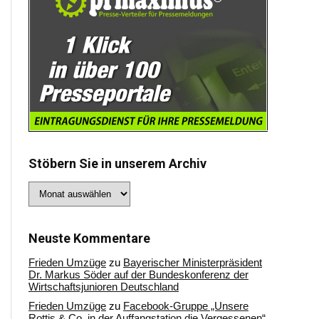
Stöbern Sie in unserem Archiv
Stöbern
Sie
in
unserem
Archiv
Neuste Kommentare
Frieden Umzüge
zu
Bayerischer Ministerpräsident
Dr. Markus Söder auf der Bundeskonferenz der
Wirtschaftsjunioren Deutschland
Frieden Umzüge
zu
Facebook-Gruppe „Unsere
Rottis & Co, in der Auffangstation die Vergessenen“