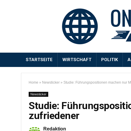
STARTSEITE
WIRTSCHAFT
POLITIK
A
Home
»
Newsticker
»
Studie: Führungspositionen machen nur M
Newsticker
Studie: Führungsposit
zufriedener
Redaktion