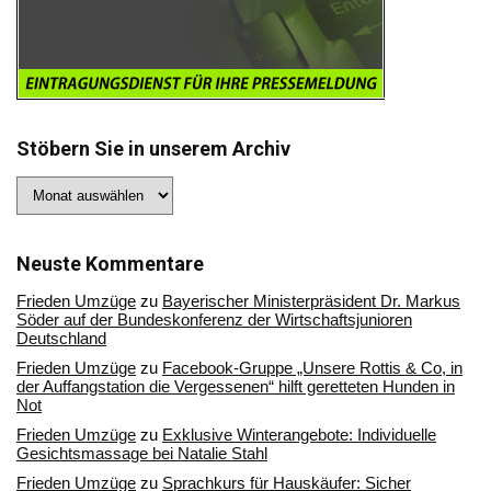
Stöbern Sie in unserem Archiv
Stöbern
Sie
in
unserem
Archiv
Neuste Kommentare
Frieden Umzüge
zu
Bayerischer Ministerpräsident Dr. Markus
Söder auf der Bundeskonferenz der Wirtschaftsjunioren
Deutschland
Frieden Umzüge
zu
Facebook-Gruppe „Unsere Rottis & Co, in
der Auffangstation die Vergessenen“ hilft geretteten Hunden in
Not
Frieden Umzüge
zu
Exklusive Winterangebote: Individuelle
Gesichtsmassage bei Natalie Stahl
Frieden Umzüge
zu
Sprachkurs für Hauskäufer: Sicher