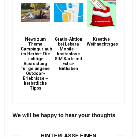
News zum
Gratis-Aktion
Kreative
Thema
bei Lebara
Weihnachtsgeschenke
Campingurlaub
Mobile –
im Herbst: Die
kostenlose
richtige
SIM Karte mit
Ausrüstung
Extra-
für gelungene
Guthaben
Outdoor-
Erlebnisse –
herbstliche
Tipps
We will be happy to hear your thoughts
HINTERLASSE EINEN