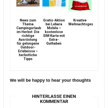
News zum
Gratis-Aktion
Kreative
Thema
bei Lebara
Weihnachtsgeschenke
Campingurlaub
Mobile –
im Herbst: Die
kostenlose
richtige
SIM Karte mit
Ausrüstung
Extra-
für gelungene
Guthaben
Outdoor-
Erlebnisse –
herbstliche
Tipps
We will be happy to hear your thoughts
HINTERLASSE EINEN
KOMMENTAR