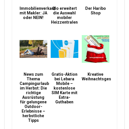
Immobilienverkauf
Qio erweitert
Der Haribo
mit Makler: JA
die Auswahl
Shop
oder NEIN!
mobiler
Heizzentralen
News zum
Gratis-Aktion
Kreative
Thema
bei Lebara
Weihnachtsgeschenke
Campingurlaub
Mobile –
im Herbst: Die
kostenlose
richtige
SIM Karte mit
Ausrüstung
Extra-
für gelungene
Guthaben
Outdoor-
Erlebnisse –
herbstliche
Tipps