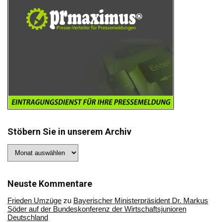
Stöbern Sie in unserem Archiv
Stöbern
Sie
in
unserem
Archiv
Neuste Kommentare
Frieden Umzüge
zu
Bayerischer Ministerpräsident Dr. Markus
Söder auf der Bundeskonferenz der Wirtschaftsjunioren
Deutschland