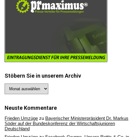
Stöbern Sie in unserem Archiv
Stöbern
Sie
in
unserem
Archiv
Neuste Kommentare
Frieden Umzüge
zu
Bayerischer Ministerpräsident Dr. Markus
Söder auf der Bundeskonferenz der Wirtschaftsjunioren
Deutschland
Frieden Umzüge
zu
Facebook-Gruppe „Unsere Rottis & Co, in