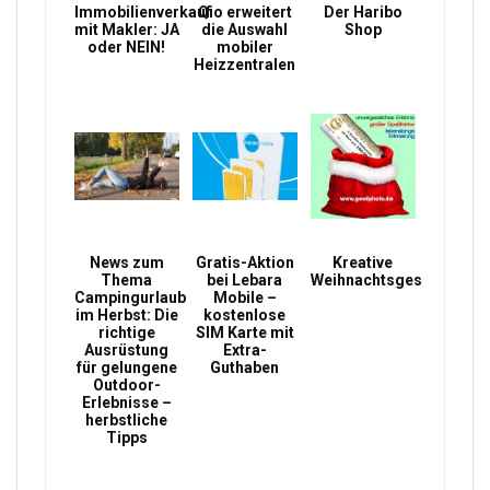
Immobilienverkauf
Qio erweitert
Der Haribo
mit Makler: JA
die Auswahl
Shop
oder NEIN!
mobiler
Heizzentralen
News zum
Gratis-Aktion
Kreative
Thema
bei Lebara
Weihnachtsgeschenke
Campingurlaub
Mobile –
im Herbst: Die
kostenlose
richtige
SIM Karte mit
Ausrüstung
Extra-
für gelungene
Guthaben
Outdoor-
Erlebnisse –
herbstliche
Tipps