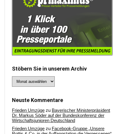
Stöbern Sie in unserem Archiv
Stöbern
Sie
in
unserem
Archiv
Neuste Kommentare
Frieden Umzüge
zu
Bayerischer Ministerpräsident
Dr. Markus Söder auf der Bundeskonferenz der
Wirtschaftsjunioren Deutschland
Frieden Umzüge
zu
Facebook-Gruppe „Unsere
Rottis & Co, in der Auffangstation die Vergessenen“