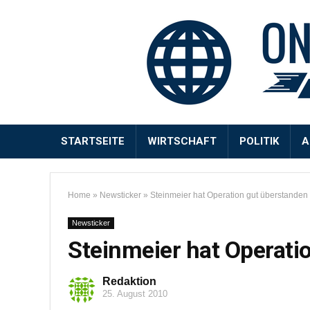
STARTSEITE
WIRTSCHAFT
POLITIK
A
Home
»
Newsticker
»
Steinmeier hat Operation gut überstanden
Newsticker
Steinmeier hat Operati
Redaktion
25. August 2010