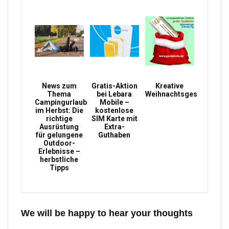
News zum
Gratis-Aktion
Kreative
Thema
bei Lebara
Weihnachtsgeschenke
Campingurlaub
Mobile –
im Herbst: Die
kostenlose
richtige
SIM Karte mit
Ausrüstung
Extra-
für gelungene
Guthaben
Outdoor-
Erlebnisse –
herbstliche
Tipps
We will be happy to hear your thoughts