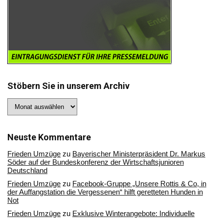
Stöbern Sie in unserem Archiv
Stöbern
Sie
in
unserem
Archiv
Neuste Kommentare
Frieden Umzüge
zu
Bayerischer Ministerpräsident Dr. Markus
Söder auf der Bundeskonferenz der Wirtschaftsjunioren
Deutschland
Frieden Umzüge
zu
Facebook-Gruppe „Unsere Rottis & Co, in
der Auffangstation die Vergessenen“ hilft geretteten Hunden in
Not
Frieden Umzüge
zu
Exklusive Winterangebote: Individuelle