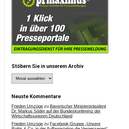
Stöbern Sie in unserem Archiv
Stöbern
Sie
in
unserem
Archiv
Neuste Kommentare
Frieden Umzüge
zu
Bayerischer Ministerpräsident
Dr. Markus Söder auf der Bundeskonferenz der
Wirtschaftsjunioren Deutschland
Frieden Umzüge
zu
Facebook-Gruppe „Unsere
Rottis & Co, in der Auffangstation die Vergessenen“