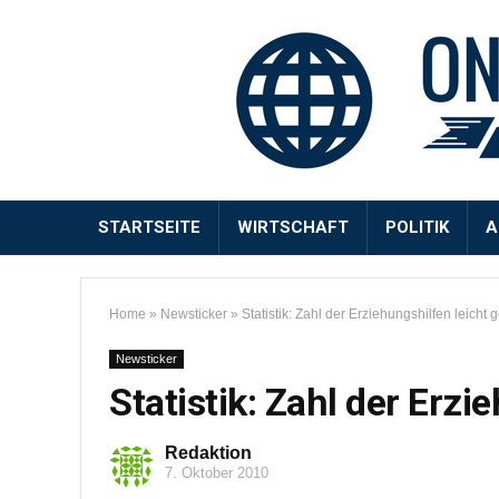
STARTSEITE
WIRTSCHAFT
POLITIK
A
Home
»
Newsticker
»
Statistik: Zahl der Erziehungshilfen leicht 
Newsticker
Statistik: Zahl der Erzi
Redaktion
7. Oktober 2010