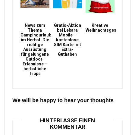
News zum
Gratis-Aktion
Kreative
Thema
bei Lebara
Weihnachtsgeschenke
Campingurlaub
Mobile –
im Herbst: Die
kostenlose
richtige
SIM Karte mit
Ausrüstung
Extra-
für gelungene
Guthaben
Outdoor-
Erlebnisse –
herbstliche
Tipps
We will be happy to hear your thoughts
HINTERLASSE EINEN
KOMMENTAR