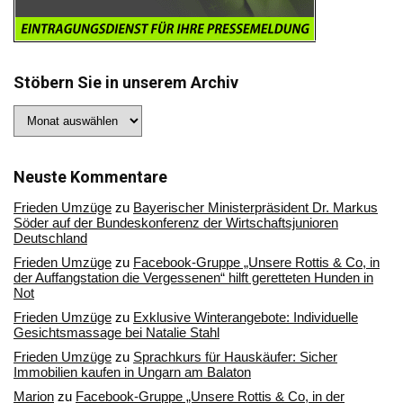
Stöbern Sie in unserem Archiv
Stöbern
Sie
in
unserem
Archiv
Neuste Kommentare
Frieden Umzüge
zu
Bayerischer Ministerpräsident Dr. Markus
Söder auf der Bundeskonferenz der Wirtschaftsjunioren
Deutschland
Frieden Umzüge
zu
Facebook-Gruppe „Unsere Rottis & Co, in
der Auffangstation die Vergessenen“ hilft geretteten Hunden in
Not
Frieden Umzüge
zu
Exklusive Winterangebote: Individuelle
Gesichtsmassage bei Natalie Stahl
Frieden Umzüge
zu
Sprachkurs für Hauskäufer: Sicher
Immobilien kaufen in Ungarn am Balaton
Marion
zu
Facebook-Gruppe „Unsere Rottis & Co, in der