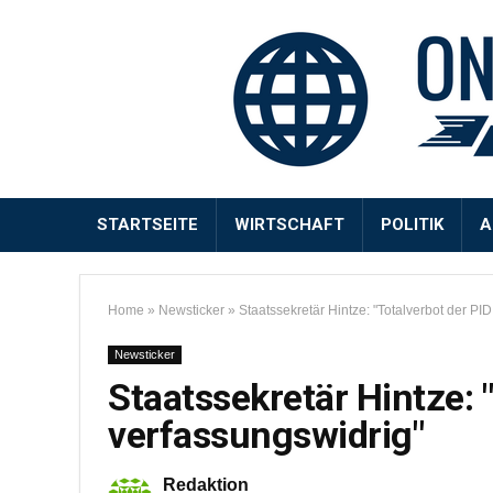
STARTSEITE
WIRTSCHAFT
POLITIK
A
Home
»
Newsticker
»
Staatssekretär Hintze: "Totalverbot der PI
Newsticker
Staatssekretär Hintze: 
verfassungswidrig"
Redaktion