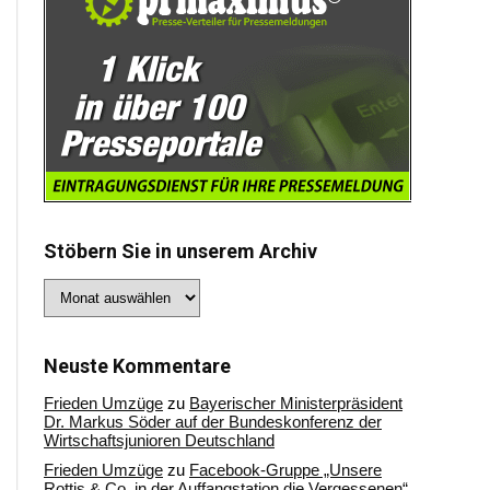
Stöbern Sie in unserem Archiv
Stöbern
Sie
in
unserem
Archiv
Neuste Kommentare
Frieden Umzüge
zu
Bayerischer Ministerpräsident
Dr. Markus Söder auf der Bundeskonferenz der
Wirtschaftsjunioren Deutschland
Frieden Umzüge
zu
Facebook-Gruppe „Unsere
Rottis & Co, in der Auffangstation die Vergessenen“