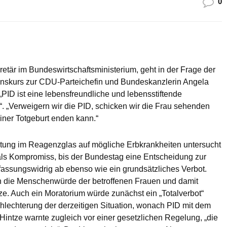
0
etär im Bundeswirtschaftsministerium, geht in der Frage der
ionskurs zur CDU-Parteichefin und Bundeskanzlerin Angela
 „PID ist eine lebensfreundliche und lebensstiftende
“. „Verweigern wir die PID, schicken wir die Frau sehenden
einer Totgeburt enden kann.“
tung im Reagenzglas auf mögliche Erbkrankheiten untersucht
 als Kompromiss, bis der Bundestag eine Entscheidung zur
erfassungswidrig ab ebenso wie ein grundsätzliches Verbot.
gen die Menschenwürde der betroffenen Frauen und damit
tze. Auch ein Moratorium würde zunächst ein „Totalverbot“
lechterung der derzeitigen Situation, wonach PID mit dem
intze warnte zugleich vor einer gesetzlichen Regelung, „die