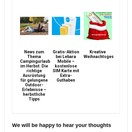
News zum
Gratis-Aktion
Kreative
Thema
bei Lebara
Weihnachtsgeschenke
Campingurlaub
Mobile –
im Herbst: Die
kostenlose
richtige
SIM Karte mit
Ausrüstung
Extra-
für gelungene
Guthaben
Outdoor-
Erlebnisse –
herbstliche
Tipps
We will be happy to hear your thoughts