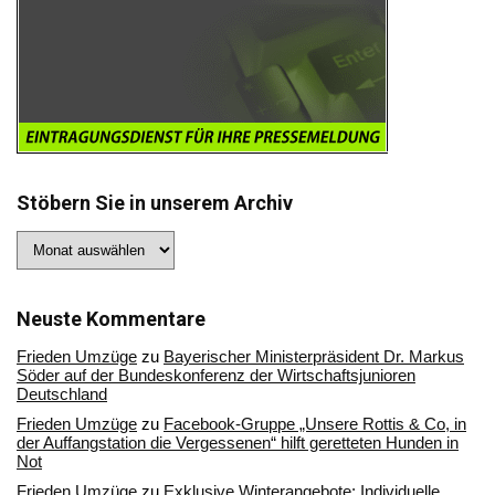
Stöbern Sie in unserem Archiv
Stöbern
Sie
in
unserem
Archiv
Neuste Kommentare
Frieden Umzüge
zu
Bayerischer Ministerpräsident Dr. Markus
Söder auf der Bundeskonferenz der Wirtschaftsjunioren
Deutschland
Frieden Umzüge
zu
Facebook-Gruppe „Unsere Rottis & Co, in
der Auffangstation die Vergessenen“ hilft geretteten Hunden in
Not
Frieden Umzüge
zu
Exklusive Winterangebote: Individuelle